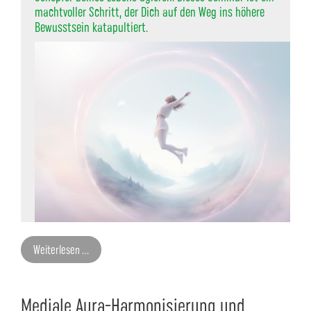
machtvoller Schritt, der Dich auf den Weg ins höhere
Bewusstsein katapultiert.
Tagesseminar am:
Weiterlesen …
06.09.2026
Mediale Aura-Harmonisierung und